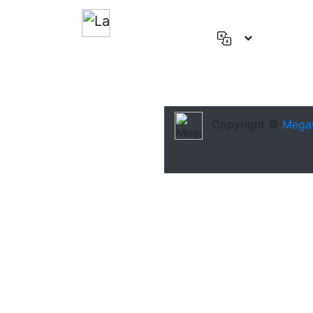
English
(US)
Deutsch
Español
Copyright ©
Mega
Français
العربية